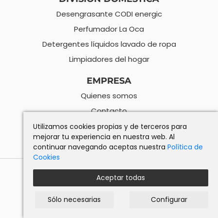
Desengrasante CODI energic
Perfumador La Oca
Detergentes líquidos lavado de ropa
Limpiadores del hogar
EMPRESA
Quienes somos
Contacto
Condiciones de compra
Utilizamos cookies propias y de terceros para
mejorar tu experiencia en nuestra web. Al
Condiciones de devolución
continuar navegando aceptas nuestra
Política de
Cookies
Carrer Enric Granados, 19, 08301 Mataró, Barcelona
937 90 11 19
Aceptar todas
Aviso legal
Política de privacidad
Política de cookies
Sólo necesarias
Configurar
Síguenos en: