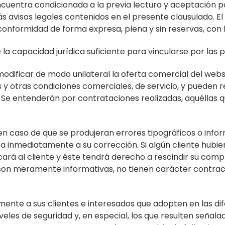
uentra condicionada a la previa lectura y aceptación por
avisos legales contenidos en el presente clausulado. El 
onformidad de forma expresa, plena y sin reservas, con l
 la capacidad jurídica suficiente para vincularse por las
dificar de modo unilateral la oferta comercial del webs
y otras condiciones comerciales, de servicio, y pueden r
. Se entenderán por contrataciones realizadas, aquéllas 
caso de que se produjeran errores tipográficos o info
inmediatamente a su corrección. Si algún cliente hubie
rá al cliente y éste tendrá derecho a rescindir su compr
 son meramente informativas, no tienen carácter contract
e a sus clientes e interesados que adopten en las dife
les de seguridad y, en especial, los que resulten señala