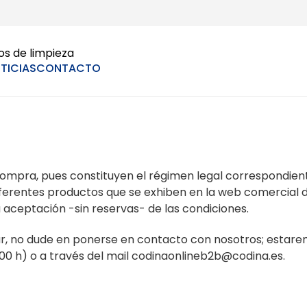
os de limpieza
TICIAS
CONTACTO
compra, pues constituyen el régimen legal correspondien
iferentes productos que se exhiben en la web comercial de
a aceptación -sin reservas- de las condiciones.
r, no dude en ponerse en contacto con nosotros; estaremo
3:00 h) o a través del mail codinaonlineb2b@codina.es.