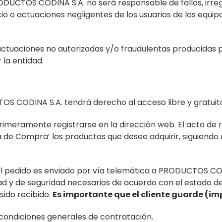
ODUCTOS CODINA S.A. no será responsable de fallos, irreg
io o actuaciones negligentes de los usuarios de los equip
uaciones no autorizadas y/o fraudulentas producidas po
la entidad.
S CODINA S.A. tendrá derecho al acceso libre y gratuito
imeramente registrarse en la dirección web. El acto de r
a de Compra’ los productos que desee adquirir, siguiend
 el pedido es enviado por vía telemática a PRODUCTOS C
d y de seguridad necesarios de acuerdo con el estado de l
sido recibido.
Es importante que el cliente guarde (i
 condiciones generales de contratación.