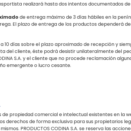
sportista realizará hasta dos intentos documentados de 
ximado
de entrega máximo de 3 días hábiles en la peníns
rega. El plazo de entrega de los productos dependerá de
r a 10 días sobre el plazo aproximado de recepción y sie
 del cliente, éste podrá desistir unilateralmente del pe
A S.A. y el cliente que no procede reclamación alguna p
daño emergente o lucro cesante.
L
os de propiedad comercial e intelectual existentes en l
os derechos de forma exclusiva para sus propietarios leg
los mismos. PRODUCTOS CODINA S.A. se reserva las accione