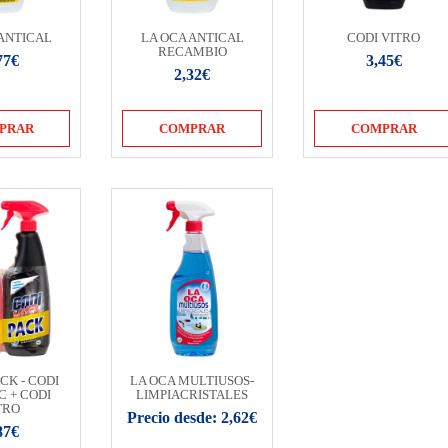
 ANTICAL
LA OCA ANTICAL
CODI VITRO
RECAMBIO
77€
3,45€
2,32€
PRAR
COMPRAR
COMPRAR
CK - CODI
LA OCA MULTIUSOS-
C + CODI
LIMPIACRISTALES
TRO
Precio desde: 2,62€
87€